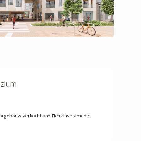
ezium
orgebouw verkocht aan FlexxInvestments.