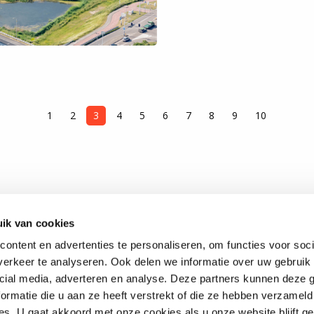
1
2
3
4
5
6
7
8
9
10
ik van cookies
ontent en advertenties te personaliseren, om functies voor soci
 of over Opportunity
erkeer te analyseren. Ook delen we informatie over uw gebruik 
cial media, adverteren en analyse. Deze partners kunnen deze
ormatie die u aan ze heeft verstrekt of die ze hebben verzameld
na
s. U gaat akkoord met onze cookies als u onze website blijft ge