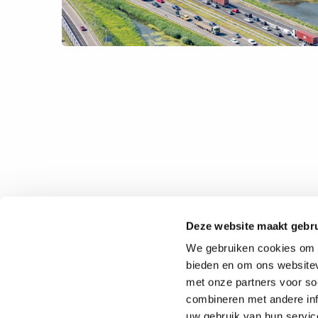
Deze website maakt gebru
We gebruiken cookies om c
Heeft u vragen over onze objecten
bieden en om ons websitev
Vastgoed?
met onze partners voor so
combineren met andere inf
Wij zijn u graag van dienst.
Bezoek onze contactpagi
uw gebruik van hun service